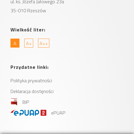
ul. ks. Józefa Jałowego 23a
35-010 Rzeszów
Wielkość liter:
A
A+
A++
Przydatne linki:
Polityka prywatności
Deklaracja dostęności
BIP
ePUAP