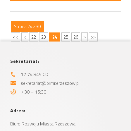
Strona 24 z 30
<<
<
22
23
24
25
26
>
>>
Sekretariat:
17 74 849 00
sekretariat@brmr.erzeszow.pl
7:30 – 15:30
Adres:
Biuro Rozwoju Miasta
Rzeszowa