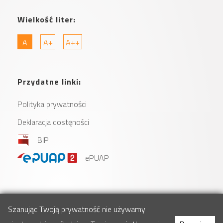
Wielkość liter:
A
A+
A++
Przydatne linki:
Polityka prywatności
Deklaracja dostęności
BIP
ePUAP
Szanując Twoją prywatność nie używamy