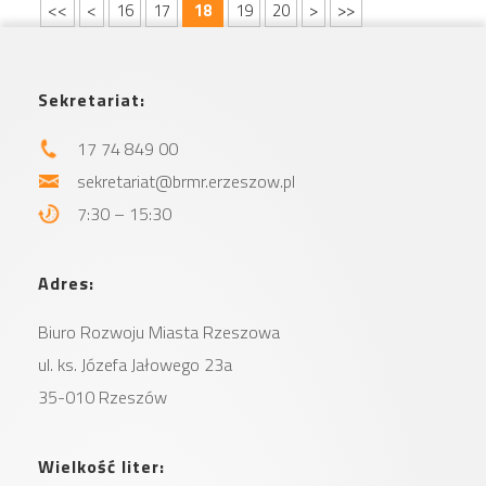
<<
<
16
17
18
19
20
>
>>
Sekretariat:
17 74 849 00
sekretariat@brmr.erzeszow.pl
7:30 – 15:30
Adres:
Biuro Rozwoju Miasta
Rzeszowa
ul. ks. Józefa Jałowego 23a
35-010 Rzeszów
Wielkość liter: