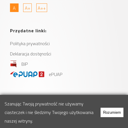
A
A+
A++
Przydatne linki:
Polityka prywatności
Deklaracja dostęności
BIP
ePUAP
Szanując Twoją prywatność nie używamy
ciasteczek i nie śledzimy Twojego użytkowania
Rozumiem
naszej witryny.