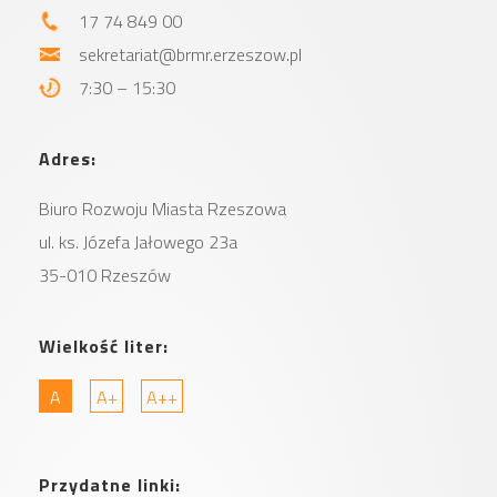
17 74 849 00
sekretariat@brmr.erzeszow.pl
7:30 – 15:30
Adres:
Biuro Rozwoju Miasta
Rzeszowa
ul. ks. Józefa Jałowego 23a
35-010 Rzeszów
Wielkość liter:
A
A+
A++
Przydatne linki: