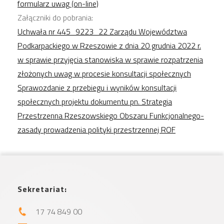
formularz uwag (on-line)
Załączniki do pobrania:
Uchwała nr 445_9223_22 Zarządu Województwa
Podkarpackiego w Rzeszowie z dnia 20 grudnia 2022 r.
w sprawie przyjęcia stanowiska w sprawie rozpatrzenia
złożonych uwag w procesie konsultacji społecznych
Sprawozdanie z przebiegu i wyników konsultacji
społecznych projektu dokumentu pn. Strategia
Przestrzenna Rzeszowskiego Obszaru Funkcjonalnego-
zasady prowadzenia polityki przestrzennej ROF
Sekretariat:
17 74 849 00