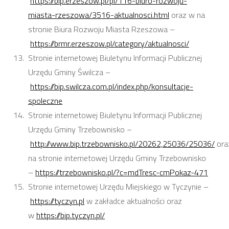
https://bip.erzeszow.pl/pl/116-biuro-rozwoju-
miasta-rzeszowa/3516-aktualnosci.html
oraz w na
stronie Biura Rozwoju Miasta Rzeszowa –
https://brmr.erzeszow.pl/category/aktualnosci/
Stronie internetowej Biuletynu Informacji Publicznej
Urzędu Gminy Świlcza –
https://bip.swilcza.com.pl/index.php/konsultacje-
spoleczne
Stronie internetowej Biuletynu Informacji Publicznej
Urzędu Gminy Trzebownisko –
http://www.bip.trzebownisko.pl/20262,25036/25036/
ora
na stronie internetowej Urzędu Gminy Trzebownisko
–
https://trzebownisko.pl/?c=mdTresc-cmPokaz-471
Stronie internetowej Urzędu Miejskiego w Tyczynie –
https://tyczyn.pl
w zakładce aktualności oraz
w
https://bip.tyczyn.pl/