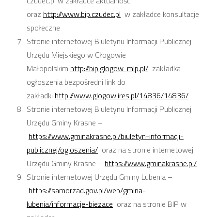
czudec.pl w zakładce aktualności
oraz
http://www.bip.czudec.pl
w zakładce konsultacje
społeczne
Stronie internetowej Biuletynu Informacji Publicznej
Urzędu Miejskiego w Głogowie
Małopolskim
http://bip.glogow-mlp.pl/
zakładka
ogłoszenia bezpośredni link do
zakładki
http://www.glogow.ires.pl/14836/14836/
Stronie internetowej Biuletynu Informacji Publicznej
Urzędu Gminy Krasne –
https://www.gminakrasne.pl/biuletyn-informacji-
publicznej/ogloszenia/
oraz na stronie internetowej
Urzędu Gminy Krasne –
https://www.gminakrasne.pl/
Stronie internetowej Urzędu Gminy Lubenia –
https://samorzad.gov.pl/web/gmina-
lubenia/informacje-biezace
oraz na stronie BIP w