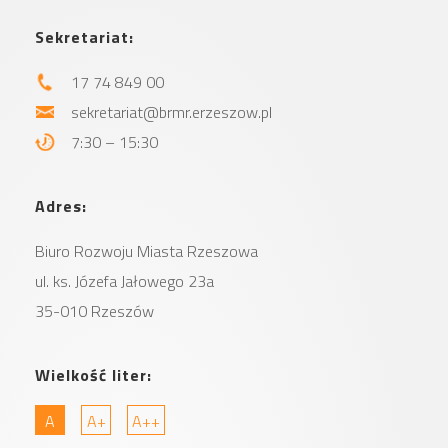
Sekretariat:
17 74 849 00
sekretariat@brmr.erzeszow.pl
7:30 – 15:30
Adres:
Biuro Rozwoju Miasta
Rzeszowa
ul. ks. Józefa Jałowego 23a
35-010 Rzeszów
Wielkość liter:
A
A+
A++