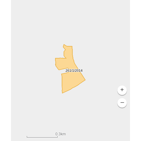
261/1/2014
Autor
BRMR
Osiedle
Śródmieście
Zespół projektowy
Zespół urbanistyczny - ZU-1
Lokalizacja