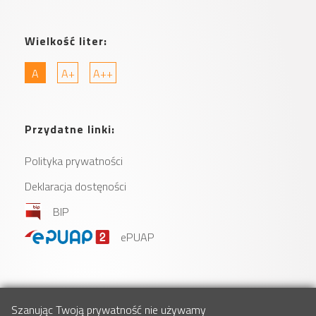
Wielkość liter:
A
A+
A++
Przydatne linki:
Polityka prywatności
Deklaracja dostęności
BIP
ePUAP
Szanując Twoją prywatność nie używamy