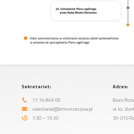
Sekretariat:
Adres:
17 74 849 00
Biuro Roz
sekretariat@brmr.erzeszow.pl
ul. ks. Jó
7:30 – 15:30
35-010 R