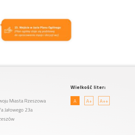
Wielkość liter:
woju Miasta
Rzeszowa
A
A+
A++
zefa Jałowego 23a
zeszów