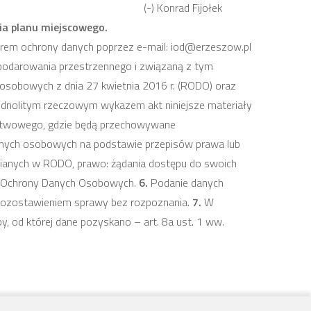
(-) Konrad Fijołek
ia planu miejscowego.
orem ochrony danych poprzez e-mail: iod@erzeszow.pl
odarowania przestrzennego i związaną z tym
h osobowych z dnia 27 kwietnia 2016 r. (RODO) oraz
ednolitym rzeczowym wykazem akt niniejsze materiały
ństwowego, gdzie będą przechowywane
anych osobowych na podstawie przepisów prawa lub
zianych w RODO, prawo: żądania dostępu do swoich
du Ochrony Danych Osobowych.
6.
Podanie danych
pozostawieniem sprawy bez rozpoznania.
7.
W
y, od której dane pozyskano – art. 8a ust. 1 ww.