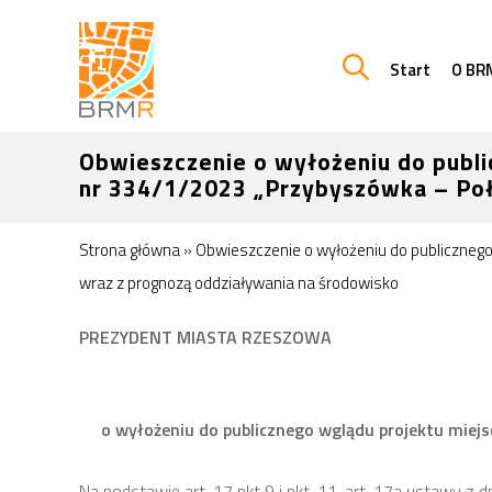
Start
O BR
Obwieszczenie o wyłożeniu do publ
nr 334/1/2023 „Przybyszówka – Poł
Strona główna
»
Obwieszczenie o wyłożeniu do publiczneg
wraz z prognozą oddziaływania na środowisko
PREZYDENT MIASTA RZESZOWA
o wyłożeniu do publicznego wglądu projektu mie
Na podstawie art. 17 pkt 9 i pkt. 11, art. 17a ustawy z