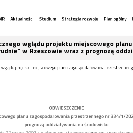
MR
Aktualności
Studium
Strategia rozwoju
Plan ogólny
icznego wglądu projektu miejscowego plan
udnie” w Rzeszowie wraz z prognozą oddzi
o wglądu projektu miejscowego planu zagospodarowania przestrzenne
OBWIESZCZENIE
jscowego planu zagospodarowania przestrzennego
nr 334/1/202
prognozą oddziaływania na środowisko
 dnia 27 marca 2003 r. o planowaniu i zagospodarowaniu przestrzenn