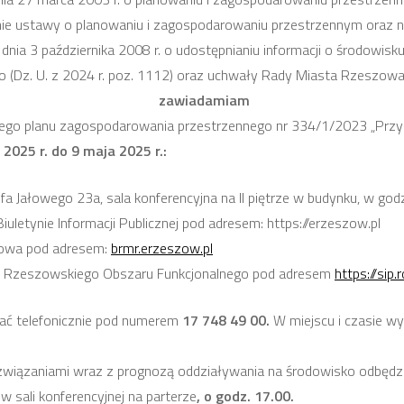
mianie ustawy o planowaniu i zagospodarowaniu przestrzennym oraz ni
wy z dnia 3 października 2008 r. o udostępnianiu informacji o środowi
 (Dz. U. z 2024 r. poz. 1112) oraz uchwały Rady Miasta Rzeszowa
zawiadamiam
ego planu zagospodarowania przestrzennego nr 334/1/2023 „Prz
2025 r. do 9 maja 2025 r.:
a Jałowego 23a, sala konferencyjna na II piętrze w budynku, w godzi
letynie Informacji Publicznej pod adresem: https://erzeszow.pl
zowa pod adresem:
brmr.erzeszow.pl
ych Rzeszowskiego Obszaru Funkcjonalnego pod adresem
https://sip
kać telefonicznie pod numerem
17 748 49 00.
W miejscu i czasie wy
ozwiązaniami wraz z prognozą oddziaływania na środowisko odbędzi
 sali konferencyjnej na parterze
, o godz. 17.00.