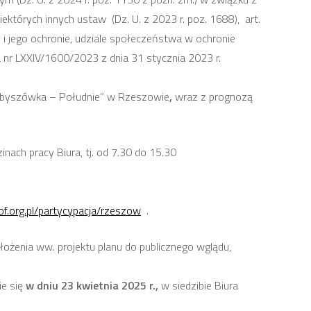
ektórych innych ustaw (Dz. U. z 2023 r. poz. 1688), art.
sku i jego ochronie, udziale społeczeństwa w ochronie
 nr LXXIV/1600/2023 z dnia 31 stycznia 2023 r.
ybyszówka – Południe” w Rzeszowie
,
wraz z prognozą
nach pracy Biura, tj. od 7.30 do 15.30
.rof.org.pl/partycypacja/rzeszow
.
łożenia ww. projektu planu do publicznego wglądu,
e się
w dniu 23 kwietnia 2025 r.,
w siedzibie Biura