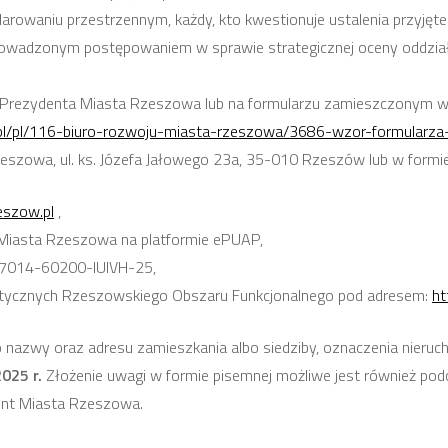
darowaniu przestrzennym, każdy, kto kwestionuje ustalenia przyjęt
prowadzonym postępowaniem w sprawie strategicznej oceny oddzia
o Prezydenta Miasta Rzeszowa lub na formularzu zamieszczonym w B
w.pl/pl/116-biuro-rozwoju-miasta-rzeszowa/3686-wzor-formularz
eszowa, ul. ks. Józefa Jałowego 23a, 35-010 Rzeszów lub w formie
eszow.pl
,
u Miasta Rzeszowa na platformie ePUAP,
-77014-60200-IUIVH-25,
istycznych Rzeszowskiego Obszaru Funkcjonalnego pod adresem:
ht
o nazwy oraz adresu zamieszkania albo siedziby, oznaczenia nieruc
2025 r.
Złożenie uwagi w formie pisemnej możliwe jest również podcz
ent Miasta Rzeszowa.