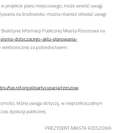
e w projekcie planu miejscowego, może wnieść uwagi.
ływania na środowisko, można również składać uwagi
iuletynie Informacji Publicznej Miasta Rzeszowa na
a-pisma-dotyczacego-aktu-planowania-
 elektronicznej za pośrednictwem:
tps://sip.rof.org.pl/partycypacja/rzeszow
.
homości, której uwaga dotyczy, w nieprzekraczalnym
as dyskusji publicznej.
PREZYDENT MIASTA RZESZOWA