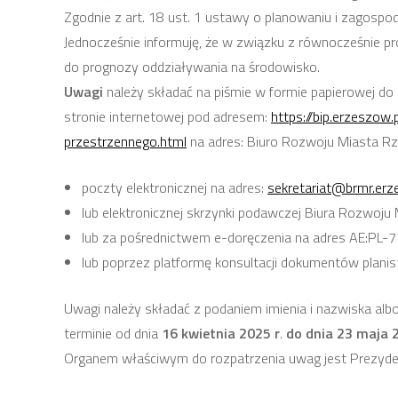
Zgodnie z art. 18 ust. 1 ustawy o planowaniu i zagospo
Jednocześnie informuję, że w związku z równocześnie 
do prognozy oddziaływania na środowisko.
Uwagi
należy składać na piśmie w formie papierowej d
stronie internetowej pod adresem:
https://bip.erzeszo
przestrzennego.html
na adres: Biuro Rozwoju Miasta Rz
poczty elektronicznej na adres:
sekretariat@brmr.erz
lub elektronicznej skrzynki podawczej Biura Rozwoj
lub za pośrednictwem e-doręczenia na adres AE:PL
lub poprzez platformę konsultacji dokumentów plan
Uwagi należy składać z podaniem imienia i nazwiska alb
terminie od dnia
16 kwietnia 2025 r
.
do dnia 23 maja 
Organem właściwym do rozpatrzenia uwag jest Prezyd