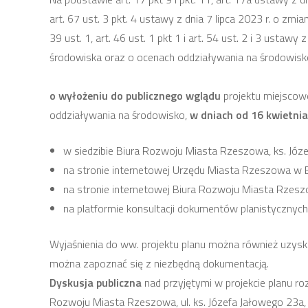
art. 67 ust. 3 pkt. 4 ustawy z dnia 7 lipca 2023 r. o z
39 ust. 1, art. 46 ust. 1 pkt 1 i art. 54 ust. 2 i 3 usta
środowiska oraz o ocenach oddziaływania na środowisko
o wyłożeniu do publicznego wglądu
projektu miejscow
oddziaływania na środowisko,
w dniach od 16 kwietnia 
w siedzibie Biura Rozwoju Miasta Rzeszowa, ks. Józef
na stronie internetowej Urzędu Miasta Rzeszowa w Biu
na stronie internetowej Biura Rozwoju Miasta Rzes
na platformie konsultacji dokumentów planistyczn
Wyjaśnienia do ww. projektu planu można również uzys
można zapoznać się z niezbędną dokumentacją.
Dyskusja publiczna
nad przyjętymi w projekcie planu r
Rozwoju Miasta Rzeszowa, ul. ks. Józefa Jałowego 23a, w