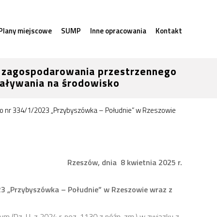
Plany miejscowe
SUMP
Inne opracowania
Kontakt
u zagospodarowania przestrzennego
aływania na środowisko
go nr 334/1/2023 „Przybyszówka – Południe” w Rzeszowie
Rzeszów, dnia 8 kwietnia 2025 r.
3 „Przybyszówka – Południe” w Rzeszowie wraz z
ym (Dz. U. z 2024 r. poz. 1130 z późn. zm.) w związku z