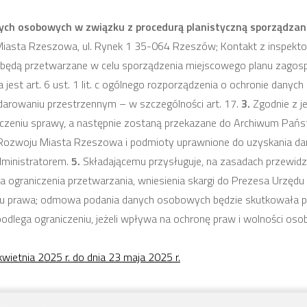
ych osobowych w związku z procedurą planistyczną sporządzan
Miasta Rzeszowa, ul. Rynek 1 35-064 Rzeszów; Kontakt z inspekt
ędą przetwarzane w celu sporządzenia miejscowego planu zagosp
jest art. 6 ust. 1 lit. c ogólnego rozporządzenia o ochronie danyc
darowaniu przestrzennym – w szczególności art. 17.
3.
Zgodnie z j
ńczeniu sprawy, a następnie zostaną przekazane do Archiwum Pa
 Rozwoju Miasta Rzeszowa i podmioty uprawnione do uzyskania d
ministratorem.
5.
Składającemu przysługuje, na zasadach przewid
a ograniczenia przetwarzania, wniesienia skargi do Prezesa Urzę
su prawa; odmowa podania danych osobowych będzie skutkowała 
podlega ograniczeniu, jeżeli wpływa na ochronę praw i wolności osob
etnia 2025 r. do dnia 23 maja 2025 r.