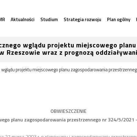
MR
Aktualności
Studium
Strategia rozwoju
Plan ogólny
icznego wglądu projektu miejscowego plan
 w Rzeszowie wraz z prognozą oddziaływan
 wglądu projektu miejscowego planu zagospodarowania przestrzennego
OBWIESZCZENIE
owego planu zagospodarowania przestrzennego nr 324/5/2021 –
nia 27 marca 2003 r. o planowaniu i zagospodarowaniu przestrzennym 