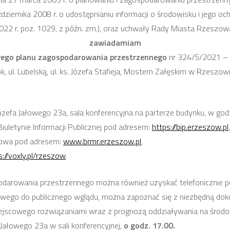
 października 2008 r. o udostępnianiu informacji o środowisku i jego
022 r. poz. 1029, z późn. zm.), oraz uchwały Rady Miasta Rzeszow
zawiadamiam
ego planu zagospodarowania przestrzennego
nr 324/5/2021 – 
k, ul. Lubelską, ul. ks. Józefa Stafieja, Mostem Załęskim w Rzeszo
ózefa Jałowego 23a, sala konferencyjna na parterze budynku, w godzi
uletynie Informacji Publicznej pod adresem:
https://bip.erzeszow.pl
,
zowa pod adresem:
www.brmr.erzeszow.pl
,
s://voxly.pl/rzeszow
.
podarowania przestrzennego można również uzyskać telefonicznie
cowego do publicznego wglądu, można zapoznać się z niezbędną dok
miejscowego rozwiązaniami wraz z prognozą oddziaływania na środ
 Jałowego 23a w sali konferencyjnej,
o godz. 17.00.