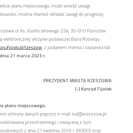
ojekcie planu miejscowego, może wnieść uwagi.
odowisko, można również składać uwagi do prognozy
eszowa ul. ks. Józefa Jałowego 23a, 35-010 Rzeszów
 elektronicznej skrzynki podawczej Biura Rozwoju
tps://voxly.pl/rzeszow
, z podaniem imienia i nazwiska lub
dnia 21 marca 2023 r.
PREZYDENT MIASTA RZESZOWA
(-) Konrad Fijołek
ia planu miejscowego.
rem ochrony danych poprzez e-mail: iod@erzeszow.pl
odarowania przestrzennego i związaną z tym
h osobowych z dnia 27 kwietnia 2016 r. (RODO) oraz