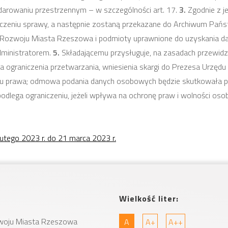
darowaniu przestrzennym – w szczególności art. 17.
3.
Zgodnie z j
ńczeniu sprawy, a następnie zostaną przekazane do Archiwum Pa
 Rozwoju Miasta Rzeszowa i podmioty uprawnione do uzyskania d
ministratorem.
5.
Składającemu przysługuje, na zasadach przewid
a ograniczenia przetwarzania, wniesienia skargi do Prezesa Urzę
su prawa; odmowa podania danych osobowych będzie skutkowała 
podlega ograniczeniu, jeżeli wpływa na ochronę praw i wolności osob
ego 2023 r. do 21 marca 2023 r.
Wielkość liter:
woju Miasta
Rzeszowa
A
A+
A++