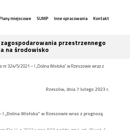
Plany miejscowe
SUMP
Inne opracowania
Kontakt
u zagospodarowania przestrzennego
ia na środowisko
 nr 324/5/2021 – I „Dolina Wisłoka” w Rzeszowie wraz z
Rzeszów, dnia 7 lutego 2023 r.
 I „Dolina Wisłoka” w Rzeszowie wraz z prognozą
(Dz. U. z 2022 r. poz. 503 z późn. zm.), art. 39 ust. 1,