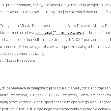
iu przestrzennym, każdy, kto kwestionuje ustalenia przyjęte w pr
ostępowaniem w sprawie strategicznej oceny oddziaływania na śr
o Prezydenta Miasta Rzeszowa, na adres: Biuro Rozwoju Miasta Rz
ktronicznej na adres:
sekretariat@brmr.erzeszow.pl
albo za pomocą
ictwem portalu konsultacji przestrzennych VOXLY pod adresem
ht
eruchomości, której uwaga dotyczy, w nieprzekraczalnym terminie
do 
odczas dyskusji publicznej.
ent Miasta Rzeszowa.
ych osobowych w związku z procedurą planistyczną sporządzan
iasta Rzeszowa, ul. Rynek 1 35-064 Rzeszów; Kontakt z inspekto
ędą przetwarzane w celu sporządzenia miejscowego planu zagosp
jest art. 6 ust. 1 lit. c ogólnego rozporządzenia o ochronie danyc