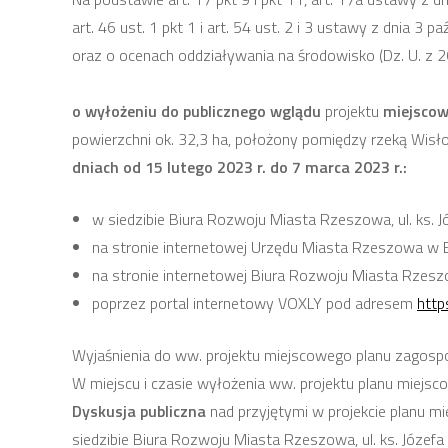
art. 46 ust. 1 pkt 1 i art. 54 ust. 2 i 3 ustawy z dnia 3
oraz o ocenach oddziaływania na środowisko (Dz. U. z 2
o wyłożeniu do publicznego wglądu
projektu
miejscow
powierzchni ok. 32,3 ha, położony pomiędzy rzeką Wisło
dniach od 15 lutego 2023 r. do 7 marca 2023 r.:
w siedzibie Biura Rozwoju Miasta Rzeszowa, ul. ks. J
na stronie internetowej Urzędu Miasta Rzeszowa w Bi
na stronie internetowej Biura Rozwoju Miasta Rzes
poprzez portal internetowy VOXLY pod adresem
http
Wyjaśnienia do ww. projektu miejscowego planu zagos
W miejscu i czasie wyłożenia ww. projektu planu miejs
Dyskusja publiczna
nad przyjętymi w projekcie planu 
siedzibie Biura Rozwoju Miasta Rzeszowa, ul. ks. Józefa