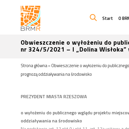
Start
O BR
Obwieszczenie o wyłożeniu do publ
nr 324/5/2021 – I „Dolina Wisłoka”
Strona główna
»
Obwieszczenie o wyłożeniu do publicznego
prognozą oddziaływania na środowisko
PREZYDENT MIASTA RZESZOWA
o wyłożeniu do publicznego wglądu projektu miejsc
oddziaływania na środowisko
Na podstawie art. 17 pkt 9 i pkt 11, art. 17a ustawy z d