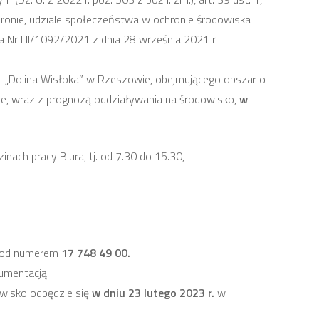
 ochronie, udziale społeczeństwa w ochronie środowiska
a Nr LII/1092/2021 z dnia 28 września 2021 r.
I „Dolina Wisłoka” w Rzeszowie, obejmującego obszar o
wie, wraz z prognozą oddziaływania na środowisko,
w
nach pracy Biura, tj. od 7.30 do 15.30,
 pod numerem
17 748 49 00.
umentacją.
owisko odbędzie się
w dniu 23 lutego 2023 r.
w