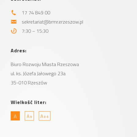
17 74 849 00
sekretariat@brmr.erzeszow.pl
7:30 – 15:30
Adres:
Biuro Rozwoju Miasta
Rzeszowa
ul. ks. Józefa Jałowego 23a
35-010 Rzeszów
Wielkość liter:
A
A+
A++