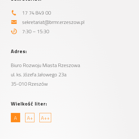
17 74 849 00
sekretariat@brmr.erzeszow.pl
7:30 – 15:30
Adres:
Biuro Rozwoju Miasta
Rzeszowa
ul. ks. Józefa Jałowego 23a
35-010 Rzeszów
Wielkość liter:
A
A+
A++