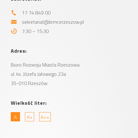
17 74 849 00
sekretariat@brmr.erzeszow.pl
7:30 – 15:30
Adres:
Biuro Rozwoju Miasta
Rzeszowa
ul. ks. Józefa Jałowego 23a
35-010 Rzeszów
Wielkość liter:
A
A+
A++