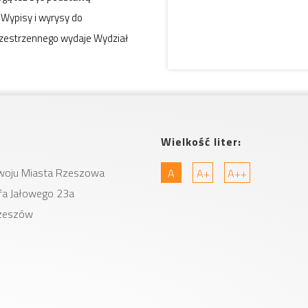
 Wypisy i wyrysy do
zestrzennego wydaje Wydział
Wielkość liter:
woju Miasta
Rzeszowa
A
A+
A++
zefa Jałowego 23a
zeszów