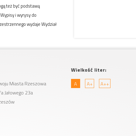
ogą też być podstawą
 Wypisy i wyrysy do
zestrzennego wydaje Wydział
Wielkość liter:
woju Miasta
Rzeszowa
A
A+
A++
zefa Jałowego 23a
zeszów