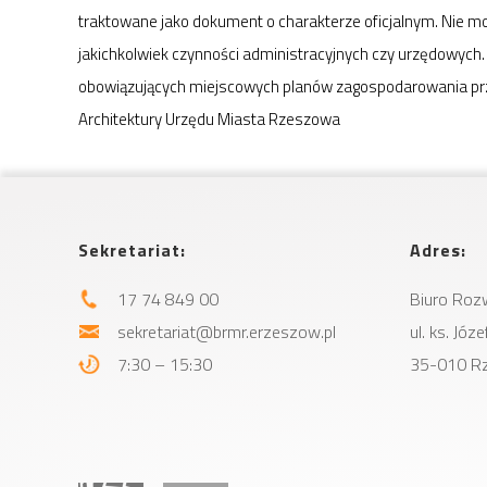
traktowane jako dokument o charakterze oficjalnym. Nie m
jakichkolwiek czynności administracyjnych czy urzędowych.
obowiązujących miejscowych planów zagospodarowania pr
Architektury Urzędu Miasta Rzeszowa
Sekretariat:
Adres:
17 74 849 00
Biuro Roz
sekretariat@brmr.erzeszow.pl
ul. ks. Jó
7:30 – 15:30
35-010 R