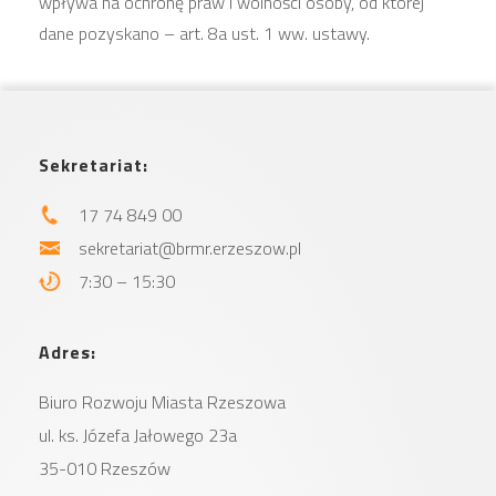
wpływa na ochronę praw i wolności osoby, od której
dane pozyskano – art. 8a ust. 1 ww. ustawy.
Sekretariat:
17 74 849 00
sekretariat@brmr.erzeszow.pl
7:30 – 15:30
Adres:
Biuro Rozwoju Miasta
Rzeszowa
ul. ks. Józefa Jałowego 23a
35-010 Rzeszów