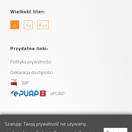
Wielkość liter:
A
A+
A++
Przydatne linki:
Polityka prywatności
Deklaracja dostęności
BIP
ePUAP
Szanując Twoją prywatność nie używamy