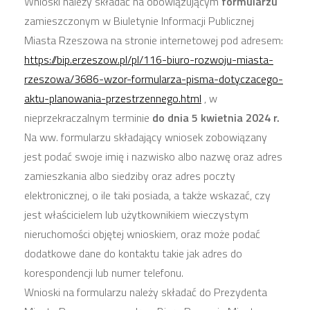
Wnioski należy składać na obowiązującym
formularzu
zamieszczonym w Biuletynie Informacji Publicznej
Miasta Rzeszowa na stronie internetowej pod adresem:
https://bip.erzeszow.pl/pl/116-biuro-rozwoju-miasta-
rzeszowa/3686-wzor-formularza-pisma-dotyczacego-
aktu-planowania-przestrzennego.html
, w
nieprzekraczalnym terminie
do dnia 5 kwietnia 2024 r.
Na ww. formularzu składający wniosek zobowiązany
jest podać swoje imię i nazwisko albo nazwę oraz adres
zamieszkania albo siedziby oraz adres poczty
elektronicznej, o ile taki posiada, a także wskazać, czy
jest właścicielem lub użytkownikiem wieczystym
nieruchomości objętej wnioskiem, oraz może podać
dodatkowe dane do kontaktu takie jak adres do
korespondencji lub numer telefonu.
Wnioski na formularzu należy składać do Prezydenta