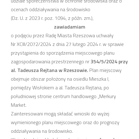
udziale społeczeństwa w ochronie środowiska oraz o
ocenach oddziaływania na środowisko
(Dz. U. z 2023 r. poz. 1094, z późn. zm.),
zawiadamiam
o podjęciu przez Radę Miasta Rzeszowa uchwały
Nr XCIII/2072/2024 z dnia 27 lutego 2024 r. w sprawie
przystąpienia do sporządzenia miejscowego planu
zagospodarowania przestrzennego nr
354/5/2024 przy
al. Tadeusza Rejtana
w Rzeszowie.
Plan miejscowy
obejmuje obszar położony na osiedlu Mieszka I,
pomiędzy Wisłokiem a al. Tadeusza Rejtana, po
południowej stronie centrum handlowego „Merkury
Market.
Zainteresowani mogą składać wnioski do wyżej
wymienionego planu miejscowego oraz do prognozy
oddziaływania na środowisko.