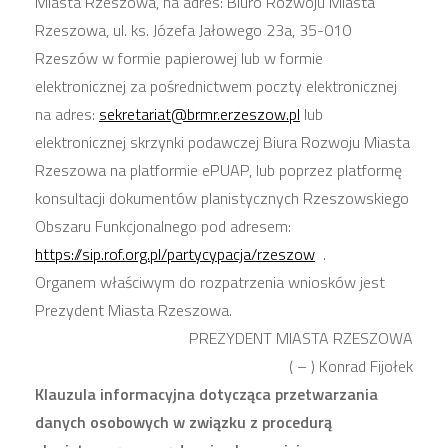
Miasta Rzeszowa, na adres: Biuro Rozwoju Miasta
Rzeszowa, ul. ks. Józefa Jałowego 23a, 35-010
Rzeszów w formie papierowej lub w formie
elektronicznej za pośrednictwem poczty elektronicznej
na adres:
sekretariat@brmr.erzeszow.pl
lub
elektronicznej skrzynki podawczej Biura Rozwoju Miasta
Rzeszowa na platformie ePUAP, lub poprzez platformę
konsultacji dokumentów planistycznych Rzeszowskiego
Obszaru Funkcjonalnego pod adresem:
https://sip.rof.org.pl/partycypacja/rzeszow
.
Organem właściwym do rozpatrzenia wniosków jest
Prezydent Miasta Rzeszowa.
PREZYDENT MIASTA RZESZOWA
( – ) Konrad Fijołek
Klauzula informacyjna dotycząca przetwarzania
danych osobowych w związku z procedurą