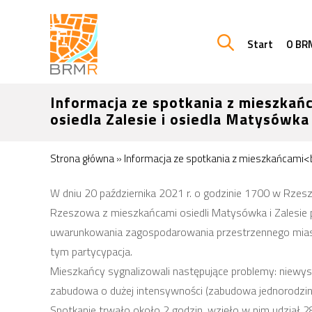
Start
O BR
Informacja ze spotkania z mieszkań
osiedla Zalesie i osiedla Matysówka
Strona główna
»
Informacja ze spotkania z mieszkańcami<b
W dniu 20 października 2021 r. o godzinie 17
00
w Rzeszo
Rzeszowa z mieszkańcami osiedli Matysówka i Zalesie p
uwarunkowania zagospodarowania przestrzennego miasta
tym partycypacja.
Mieszkańcy sygnalizowali następujące problemy: niewyst
zabudowa o dużej intensywności (zabudowa jednorodzin
Spotkanie trwało około 2 godzin, wzięło w nim udział 2