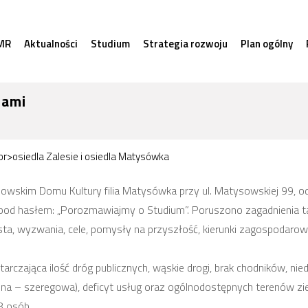
MR
Aktualności
Studium
Strategia rozwoju
Plan ogólny
cami
r>osiedla Zalesie i osiedla Matysówka
wskim Domu Kultury filia Matysówka przy ul. Matysowskiej 99, o
od hasłem: „Porozmawiajmy o Studium”. Poruszono zagadnienia tak
, wyzwania, cele, pomysły na przyszłość, kierunki zagospodarowa
arczająca ilość dróg publicznych, wąskie drogi, brak chodników, 
na – szeregowa), deficyt usług oraz ogólnodostępnych terenów z
8 osób.