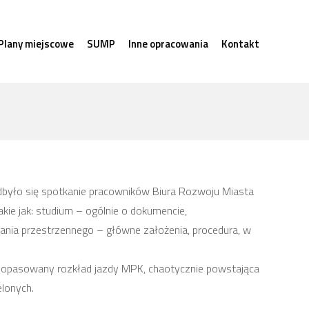
Plany miejscowe
SUMP
Inne opracowania
Kontakt
dbyło się spotkanie pracowników Biura Rozwoju Miasta
ie jak: studium – ogólnie o dokumencie,
nia przestrzennego – główne założenia, procedura, w
niedopasowany rozkład jazdy MPK, chaotycznie powstająca
ielonych.