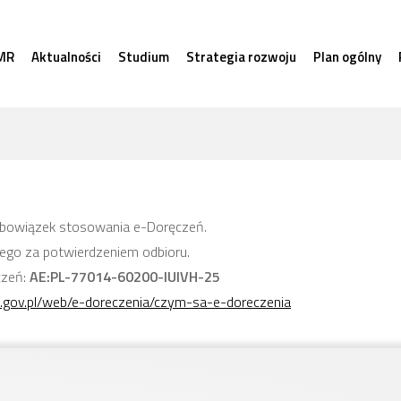
MR
Aktualności
Studium
Strategia rozwoju
Plan ogólny
bowiązek stosowania e-Doręczeń.
nego za potwierdzeniem odbioru.
czeń:
AE:PL-77014-60200-IUIVH-25
.gov.pl/web/e-doreczenia/czym-sa-e-doreczenia