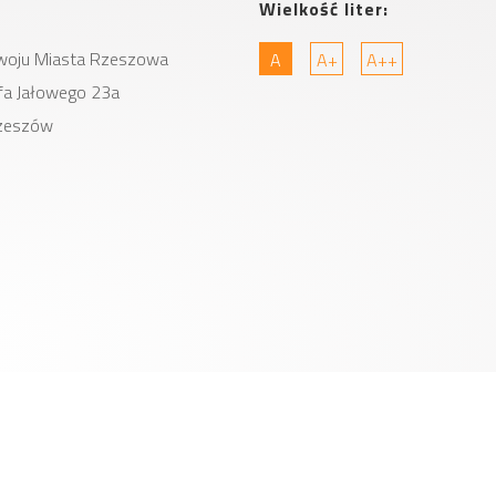
Wielkość liter:
woju Miasta
Rzeszowa
A
A+
A++
zefa Jałowego 23a
zeszów