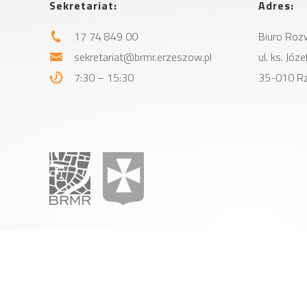
Sekretariat:
Adres:
17 74 849 00
Biuro Roz
sekretariat@brmr.erzeszow.pl
ul. ks. Jó
7:30 – 15:30
35-010 R