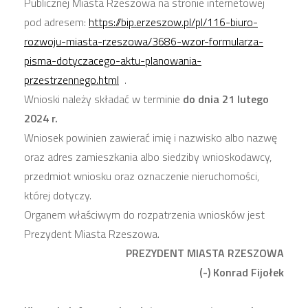
Publicznej Miasta Rzeszowa na stronie internetowej
pod adresem:
https://bip.erzeszow.pl/pl/116-biuro-
rozwoju-miasta-rzeszowa/3686-wzor-formularza-
pisma-dotyczacego-aktu-planowania-
przestrzennego.html
.
Wnioski należy składać w terminie
do dnia 21 lutego
2024 r.
Wniosek powinien zawierać imię i nazwisko albo nazwę
oraz adres zamieszkania albo siedziby wnioskodawcy,
przedmiot wniosku oraz oznaczenie nieruchomości,
której dotyczy.
Organem właściwym do rozpatrzenia wniosków jest
Prezydent Miasta Rzeszowa.
PREZYDENT MIASTA RZESZOWA
(-) Konrad Fijołek