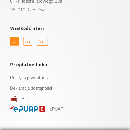
ul. ks. Józefa Jałowego 23a
35-010 Rzeszów
Wielkość liter:
A
A+
A++
Przydatne linki:
Polityka prywatności
Deklaracja dostęności
BIP
ePUAP